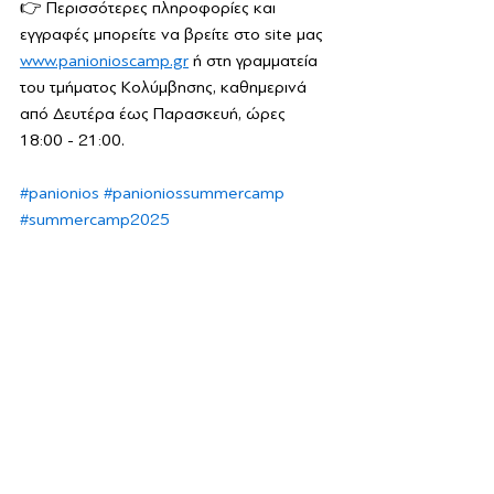
👉 Περισσότερες πληροφορίες και 
εγγραφές μπορείτε να βρείτε στο site μας 
www.panionioscamp.gr
ή στη γραμματεία 
του τμήματος Κολύμβησης, καθημερινά 
από 
Δευτέρα έως Παρασκευή
, ώρες 
18:00 - 21:00.
#panionios
#panioniossummercamp
#summercamp2025