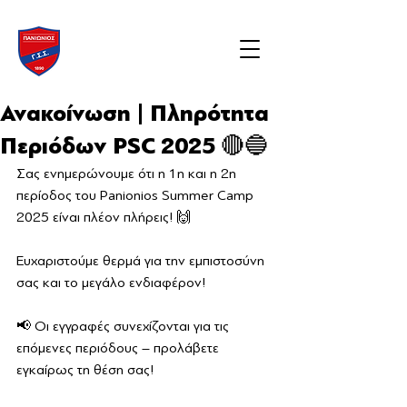
Ανακοίνωση | Πληρότητα
Περιόδων PSC 2025 🔴🔵
Σας ενημερώνουμε ότι η 1η και η 2η 
περίοδος του Panionios Summer Camp 
2025 είναι πλέον πλήρεις! 🙌
Ευχαριστούμε θερμά για την εμπιστοσύνη 
σας και το μεγάλο ενδιαφέρον!
📢 Οι εγγραφές συνεχίζονται για τις 
επόμενες περιόδους – προλάβετε 
εγκαίρως τη θέση σας!