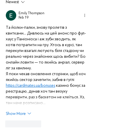
Newest
Emily Thompson
Feb 19
Та йолки-палки, знову пролетів з 
квитками... Дивлюсь на цей анонс про фул-
хаус у Паніоніоса і аж зуби зводить, як 
хотів потрапити на гру. Хтось в курсі, там 
перекупи взагалі лютують біля стадіону чи 
реально через знайомих щось вибити? Бо 
онлайн ловити — то якийсь анріал, сервер 
ліг за хвилину.
Я поки чекав оновлення сторінки, щоб хоч 
якийсь сектор зачепити, забив в гуглі 
https://cardmates.ua/bonuses
 казино бонус за 
реєстрацію, думав хоч там везуху 
перевірити, раз з баскетом не клеїться. Хз, 
там наче розписано…
Show More
Like
Reply