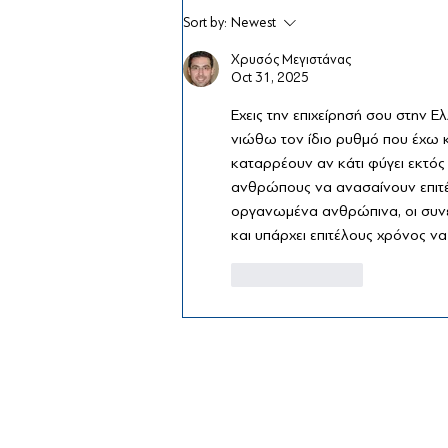
Sort by:
Newest
Χρυσός Μεγιστάνας
Oct 31, 2025
Έχεις την επιχείρησή σου στην 
νιώθω τον ίδιο ρυθμό που έχω κι
καταρρέουν αν κάτι φύγει εκτός
ανθρώπους να ανασαίνουν επιτ
οργανωμένα ανθρώπινα, οι συνερ
και υπάρχει επιτέλους χρόνος να
Like
Reply
©
Panionios
Official Webs
2024. Created by
Design