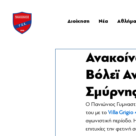
Διοίκηση
Νέα
Αθλήμ
Ανακοίν
Βόλεϊ Α
Σμύρνη
Ο Πανιώνιος Γυμναστι
του με το 
Villa Grigio
αγωνιστική περίοδο. Η
επιτυχίες την φετινή σ