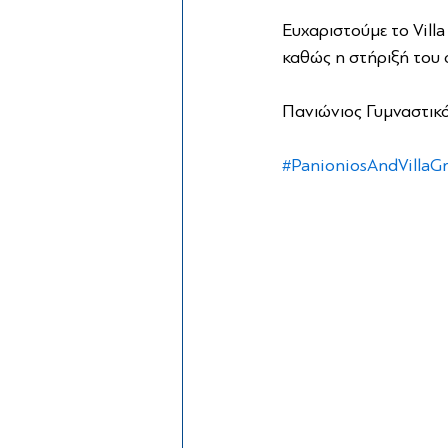
Ευχαριστούμε το Villa
καθώς η στήριξή του 
Πανιώνιος Γυμναστικ
#PanioniosAndVillaGr