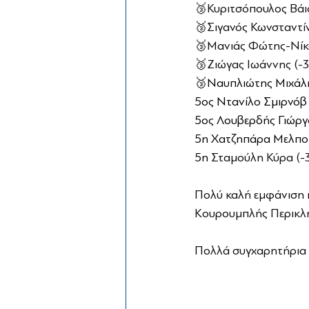
🥉Κυριτσόπουλος Βάιο
🥉Σιγανός Κωνσταντίν
🥉Μανιάς Φώτης-Νίκος
🥉Ζιώγας Ιωάννης (-30
🥉
Ναυπλιώτης Μιχάλης
5ος Ντανίλο Σμιρνόβ 
5ος Λουβερδής Γιώργο
5η Χατζηπάρα Μελπομ
5η 
Σταμούλη Κύρα (-30
Πολύ καλή εμφάνιση π
Κουρουμπλής Περικλής 
Πολλά συγχαρητήρια σ