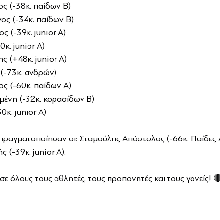
ς (-38κ. παίδων Β)
ος (-34κ. παίδων Β)
 (-39κ. junior A)
κ. junior Α)
 (+48κ. junior A)
(-73κ. ανδρών)
ς (-60κ. παίδων Α)
ένη (-32κ. κορασίδων Β)
κ. junior A)
ραγματοποίησαν οι: Σταμούλης Απόστολος (-66κ. Παίδες Α
(-39κ. junior Α). 
ε όλους τους αθλητές, τους προπονητές και τους γονείς! 