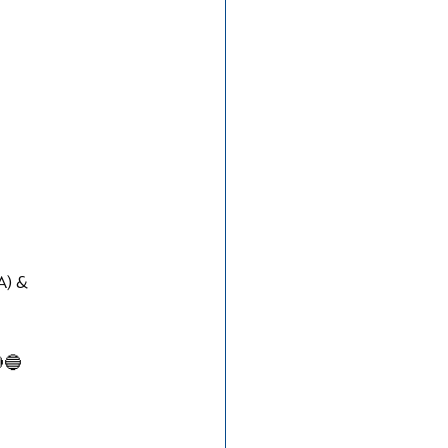
) & 
🔵