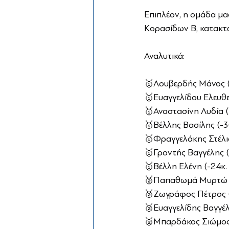
Επιπλέον, η ομάδα μα
Κορασίδων Β, κατακτώ
Αναλυτικά:
🥇Λουβερδής Μάνος (
🥇Ευαγγελίδου Ελευθε
🥇Αναστασίνη Λυδία 
🥇Βέλλης Βασίλης (-30
🥇Φραγγελάκης Στέλιος
🥇Γροντής Βαγγέλης (-
🥇Βέλλη Ελένη (-24κ. 
🥈Παπαθωμά Μυρτώ (
🥈Ζωγράφος Πέτρος (-
🥈Ευαγγελίδης Βαγγέλη
🥈Μπαρδάκος Σιώμος 