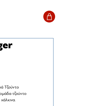
ger
υά Τζούντο 
 ομάδα τζούντο 
 χάλκινα. 