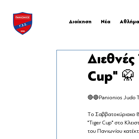
Διοίκηση
Νέα
Αθλήμ
Διεθνές
Cup" 🥋
🔴🔵Panionios Judo 
Τo Σαββατοκύριακο 
"Tiger Cup" στο Κλει
του Πανιωνίου κατέκτη