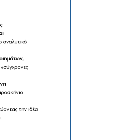
ς:
ι 
ο αναλυτικό 
οιημάτων, 
 «σύγχρονες 
νη 
προσκήνιο 
σχύοντας την ιδέα 
.