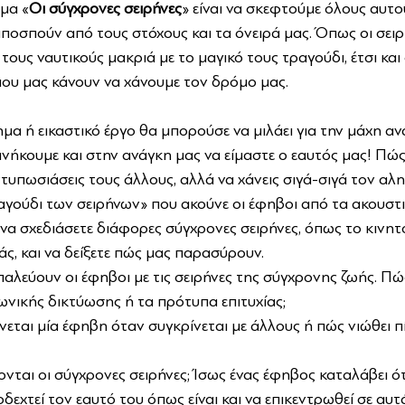
έμα «
Οι σύγχρονες σειρήνες
» είναι να σκεφτούμε όλους αυτο
ποσπούν από τους στόχους και τα όνειρά μας. Όπως οι σειρ
ους ναυτικούς μακριά με το μαγικό τους τραγούδι, έτσι και
ου μας κάνουν να χάνουμε τον δρόμο μας.
ημα ή εικαστικό έργο θα μπορούσε να μιλάει για την μάχη α
ανήκουμε και στην ανάγκη μας να είμαστε ο εαυτός μας! Πώς 
τυπωσιάσεις τους άλλους, αλλά να χάνεις σιγά-σιγά τον αλη
ραγούδι των σειρήνων» που ακούνε οι έφηβοι από τα ακουστι
να σχεδιάσετε διάφορες σύγχρονες σειρήνες, όπως το κινητό,
, και να δείξετε πώς μας παρασύρουν.
αλεύουν οι έφηβοι με τις σειρήνες της σύγχρονης ζωής. Πώ
ωνικής δικτύωσης ή τα πρότυπα επιτυχίας;
εται μία έφηβη όταν συγκρίνεται με άλλους ή πώς νιώθει πίε
νται οι σύγχρονες σειρήνες; Ίσως ένας έφηβος καταλάβει ότι 
δεχτεί τον εαυτό του όπως είναι και να επικεντρωθεί σε αυτ