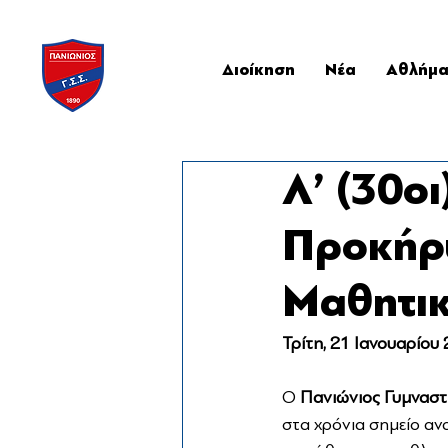
Διοίκηση
Νέα
Αθλήμ
Λ’ (30ο
Προκήρυ
Μαθητι
Τρίτη, 21 Ιανουαρίου
Ο 
Πανιώνιος Γυμναστ
στα χρόνια σημείο αν