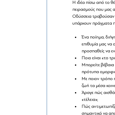
Η ιδέα πίσω από το θ
πειρασμούς που μας α
Οδύσσεια τραβούσαν τ
υπάρχουν πράγματα π
Ένα ποίημα, διήγ
επιθυμία μας να 
προσπαθείς να εν
Ποιο είναι «το τ
Μπορείτε βέβαια 
πρότυπα ομορφιάς
Με ποιον τρόπο π
ζωή τα μέσα κοιν
Άραγε πώς αισθάν
«τέλεια»;
Πώς αντιμετωπίζο
σημαντικό να απο