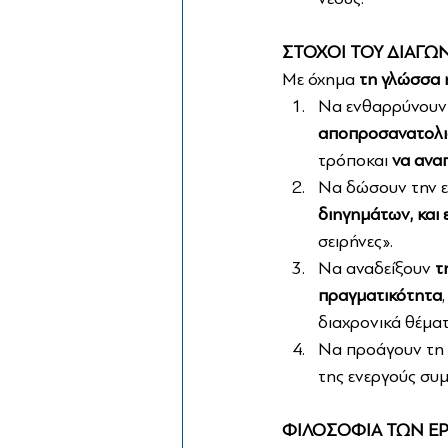
ΣΤΟΧΟΙ ΤΟΥ ΔΙΑΓΩ
Με όχημα
 τη γλώσσα 
Να ενθαρρύνουν 
αποπροσανατολι
τρόποκαι
 να ανα
Να δώσουν την ε
διηγημάτων, και 
σειρήνες».
Να αναδείξουν 
τ
πραγματικότητα
διαχρονικά θέματα
Να προάγουν τη 
της ενεργούς συμ
ΦΙΛΟΣΟΦΙΑ ΤΩΝ Ε