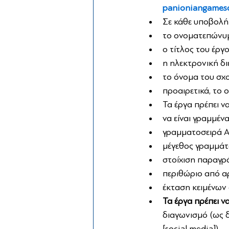
panioniangames
Σε κάθε υποβολή
το ονοματεπώνυμ
ο τίτλος του έργ
η ηλεκτρονική δ
το όνομα του σχο
προαιρετικά, το
Τα έργα πρέπει ν
να είναι γραμμέν
γραμματοσειρά Α
μέγεθος γραμμά
στοίχιση παραγρά
περιθώριο από αρ
έκταση κειμένων 
Τα έργα πρέπει ν
διαγωνισμό (ως δ
[social media]).