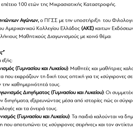
 επέτειο 100 ετών της Μικρασιατικής Καταστροφής.
ανιώνιων Αγώνων,
 o ΠΓΣΣ με την υποστήριξη  του Φιλολογ
του Αμερικανικού Κολλεγίου Ελλάδος 
(ΑΚΕ) 
καιτων Εκδόσεων
λλήνιους Μαθητικούς Διαγωνισμούς με κοινό θέμα:
ς”
 εξής:
ισμός (Γυμνασίου και Λυκείου)
: Μαθητές και μαθήτριες καλο
 που εκφράζουν τη δική τους οπτική για τις «σύγχρονες σει
 την καθημερινότητά τους.
γωνισμός Διηγήματος (Γυμνασίου και Λυκείου)
: Οι συμμετέ
 διηγήματα, εξερευνώντας μέσα από ιστορίες πώς οι σύγχρ
ιλογές και τα όνειρά τους.
ωνισμός
(Γυμνασίου και Λυκείου)
: Τα παιδιά καλούνται να δη
η που αποτυπώνει τις «σύγχρονες σειρήνες» και τον αντίκτυ