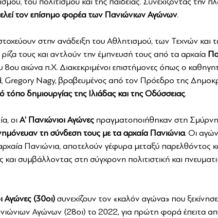
μού, του πολιτισμού και της παιδείας. Συνεχίζοντας την πλ
ελεί τον επίσημο φορέα των Πανιώνιων Αγώνων
.
στοχεύουν στην ανάδειξη του Αθλητισμού, των Τεχνών και τ
ρίζα τους και αντλούν την έμπνευσή τους από τα αρχαία
 Π
υ 8
ου
 αιώνα π.Χ. Διακεκριμένοι επιστήμονες όπως ο καθηγ
, Gregory Nagy, βραβευμένος από τον Πρόεδρο της Δημοκρ
ό τόπο δημιουργίας της Ιλιάδας και της Οδύσσειας
.
α, οι 
Α’
Πανιώνιοι Αγώνες
 πραγματοποιήθηκαν στη Σμύρνη 
νημόνευαν τη σύνδεση τους με τα αρχαία Πανιώνια
. Οι αγών
αρχαία Πανιώνια, αποτελούν γέφυρα μεταξύ παρελθόντος κα
ους και συμβάλλοντας στη σύγχρονη πολιτιστική και πνευματ
ι Αγώνες
(30οι) 
συνεχίζουν τον «καλόν αγώνα» που ξεκίνησε 
νιώνιων Αγώνων (28
οι
) το 2022, για πρώτη φορά έπειτα απ