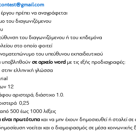
contest@gmail.com
 έργου πρέπει να αναγράφεται
ο του διαγωνιζόμενου
ου
ιεύθυνση του διαγωνιζόμενου ή του κηδεμόνα
λείου στο οποίο φοιτεί
 ονοματεπώνυμο του υπεύθυνου εκπαιδευτικού
α υποβληθούν 
σε αρχείο word
 με τις εξής προδιαγραφές:
α στην ελληνική γλώσσα
rial
των 12
φου αριστερά, διάστιχο 1.0.
ιστερά  0,25
από 500 έως 1000 λέξεις
α είναι πρωτότυπα
 και να μην έχουν δημοσιευθεί ή σταλεί σε
ημοσίευση νοείται και ο διαμοιρασμός σε μέσα κοινωνικής 