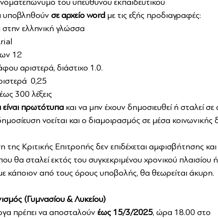
 ονοματεπώνυμο του υπεύθυνου εκπαιδευτικού
α υποβληθούν 
σε αρχείο word
 με τις εξής προδιαγραφές:
α στην ελληνική γλώσσα
rial
των 12
φου αριστερά, διάστιχο 1.0.
ιστερά  0,25
έως 300 λέξεις
α είναι πρωτότυπα
 και να μην έχουν δημοσιευθεί ή σταλεί σε
ημοσίευση νοείται και ο διαμοιρασμός σε μέσα κοινωνικής 
 της Κριτικής Επιτροπής δεν επιδέχεται αμφισβήτησης και ε
ου θα σταλεί εκτός του συγκεκριμένου χρονικού πλαισίου ή/κ
 κάποιον από τους όρους υποβολής, θα θεωρείται άκυρη.
νισμός (Γυμνασίου & Λυκείου)
ργα πρέπει να αποσταλούν 
έως 15/3/2025
, ώρα 18.00 στο 