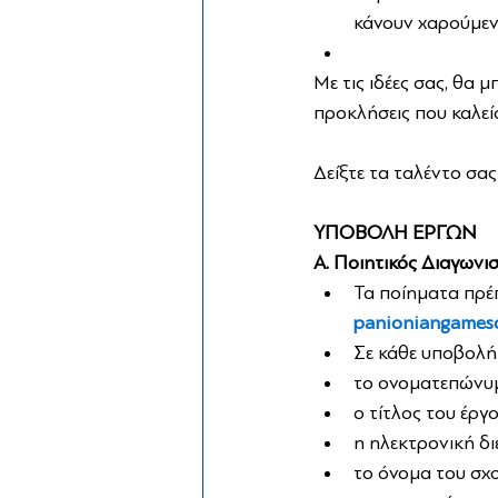
κάνουν χαρούμεν
Με τις ιδέες σας, θα 
προκλήσεις που καλείσ
Δείξτε τα ταλέντο σας
ΥΠΟΒΟΛΗ ΕΡΓΩΝ
Α. Ποιητικός Διαγωνι
Τα ποίηματα πρέ
panioniangames
Σε κάθε υποβολή
το ονοματεπώνυμ
ο τίτλος του έργ
η ηλεκτρονική δ
το όνομα του σχο