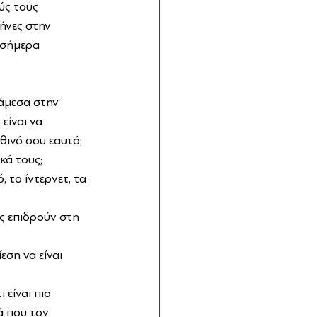
ύς τους 
ήνες στην 
 σήμερα 
νάμεσα στην 
είναι να 
θινό σου εαυτό;
κά τους;
 το ίντερνετ, τα 
ς επιδρούν στη 
ση να είναι 
είναι πιο 
ά που τον 