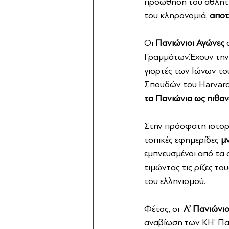
προώθηση του αθλητισ
του κληρονομιά, 
αποτ
Οι 
Πανιώνιοι Αγώνες
 
Γραμμάτων.Έχουν την 
γιορτές των Ιώνων το
Σπουδών του Harvard
τα Πανιώνια ως πιθαν
Στην πρόσφατη ιστορί
τοπικές εφημερίδες 
μ
εμπνευσμένοι από τα 
τιμώντας τις ρίζες τ
του ελληνισμού.
Φέτος, οι  
Λ’ Πανιώνιο
αναβίωση των ΚΗ’ Πα