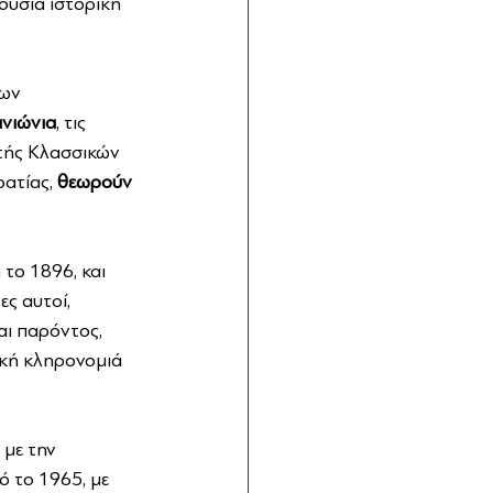
ούσια ιστορική 
ων 
ανιώνια
, τις 
ητής Κλασσικών 
ατίας, 
θεωρούν 
το 1896, και 
ες αυτοί, 
ι παρόντος, 
ική κληρονομιά 
με την 
ό το 1965, με 