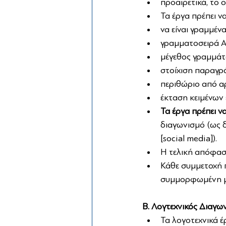
προαιρετικά, το
Τα έργα πρέπει ν
να είναι γραμμέν
γραμματοσειρά Α
μέγεθος γραμμά
στοίχιση παραγρά
περιθώριο από αρ
έκταση κειμένων 
Τα έργα πρέπει ν
διαγωνισμό (ως δ
[social media]).
Η τελική απόφαση
Κάθε συμμετοχή π
συμμορφωμένη με
Β. Λογτεχνικός Διαγω
Τα λογοτεχνικά έ