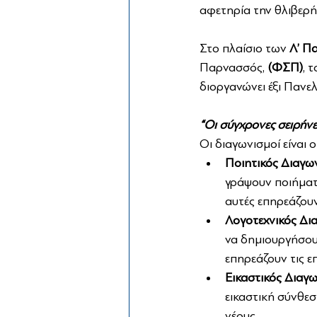
αφετηρία την θλιβερή
Στο πλαίσιο των 
Λ’ Π
Παρνασσός, 
(ΦΣΠ)
, 
διοργανώνει έξι Πανε
“Οι σύγχρονες σειρήνε
Οι διαγωνισμοί είναι οι
Ποιητικός Διαγων
γράψουν ποιήματα
αυτές επηρεάζουν
Λογοτεχνικός Δια
να δημιουργήσουν
επηρεάζουν τις επ
Εικαστικός Διαγ
εικαστική σύνθεσ
νέους.