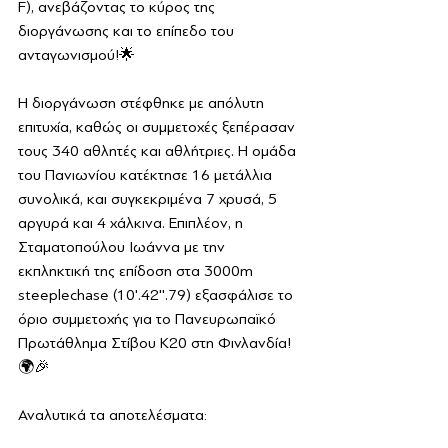
F), ανεβάζοντας το κύρος της 
διοργάνωσης και το επίπεδο του 
ανταγωνισμού!🌟
Η διοργάνωση στέφθηκε με απόλυτη 
επιτυχία, καθώς οι συμμετοχές ξεπέρασαν 
τους 340 αθλητές και αθλήτριες. Η ομάδα 
του Πανιωνίου κατέκτησε 16 μετάλλια 
συνολικά, και συγκεκριμένα 7 χρυσά, 5 
αργυρά και 4 χάλκινα. Επιπλέον, η 
Σταματοπούλου Ιωάννα με την 
εκπληκτική της επίδοση στα 3000m 
steeplechase (10'.42''.79) εξασφάλισε το 
όριο συμμετοχής για το Πανευρωπαϊκό 
Πρωτάθλημα Στίβου Κ20 στη Φινλανδία! 
🌍🎉
Αναλυτικά τα αποτελέσματα: