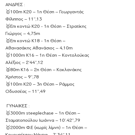
ΑΝΔΡΕΣ :
🥇100m Κ20 – 1η Θέση – Γεωργαντάς 
Φίλιππος – 11’’,13
🥇Επι κοντώ K20 - 1η Θέση – Στρατίκης 
Γιώργος – 4,75m
🥇Επι κοντώ K18 - 1η Θέση – 
Αθανασάκης Αθανάσιος – 4,10m
🥇1000m Κ16 – 1η Θέση – Κοντολούκας 
Αλέξιος – 2’44’’,12
🥈80m Κ16 – 2η Θέση – Κοκλανάκης 
Χρήστος – 9’’,78
🥉100m Κ20 – 3η Θέση – Ράμμος 
Οδυσσέας – 11’’,49
 ΓΥΝΑΙΚΕΣ :
🥇3000m steeplechase – 1η Θέση – 
Σταματοπούλου Ιωάννα – 10’.42’’,79 
🥇2000m Φ.Ε (χωρίς λίμνη) – 1η Θέση – 
Κουρμπέτσου Νάντια – 7’.34’’,11