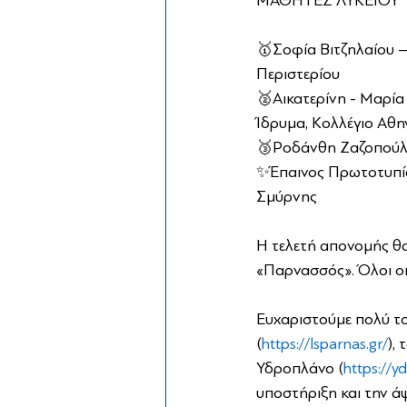
ΜΑΘΗΤΕΣ ΛΥΚΕΙΟΥ
🥇Σοφία Βιτζηλαίου 
Περιστερίου
🥈Αικατερίνη - Μαρία
Ίδρυμα, Κολλέγιο Αθ
🥉Ροδάνθη Ζαζοπούλου
✨Έπαινος Πρωτοτυπία
Σμύρνης
Η τελετή απονομής θ
«Παρνασσός». Όλοι οι
Ευχαριστούμε πολύ τ
(
https://lsparnas.gr/
),
Υδροπλάνο (
https://y
υποστήριξη και την ά