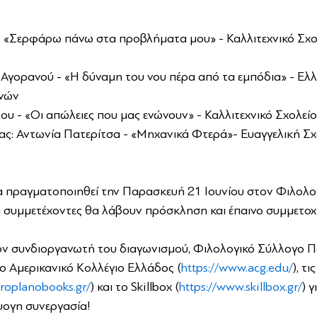
– «Σερφάρω πάνω στα προβλήματα μου» - Καλλιτεχνικό Σχο
 Αγορανού - «Η δύναμη του νου πέρα από τα εμπόδια» - Ελλ
ηνών
 - «Οι απώλειες που μας ενώνουν» - Καλλιτεχνικό Σχολείο
ς: Αντωνία Πατερίτσα - «Μηχανικά Φτερά»- Ευαγγελική Σχ
α πραγματοποιηθεί την Παρασκευή 21 Ιουνίου στον Φιλολο
 συμμετέχοντες θα λάβουν πρόσκληση και έπαινο συμμετοχ
ον συνδιοργανωτή του διαγωνισμού, Φιλολογικό Σύλλογο 
 το Αμερικανικό Κολλέγιο Ελλάδος (
https://www.acg.edu/
)
, τι
droplanobooks.gr/
) και το Skillbox (
https://www.skillbox.gr/
) γ
ψογη συνεργασία!