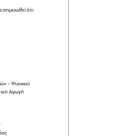
α σημειωθεί ότι 
ών - Ψυχικού
νική Αγωγή
ν
δος