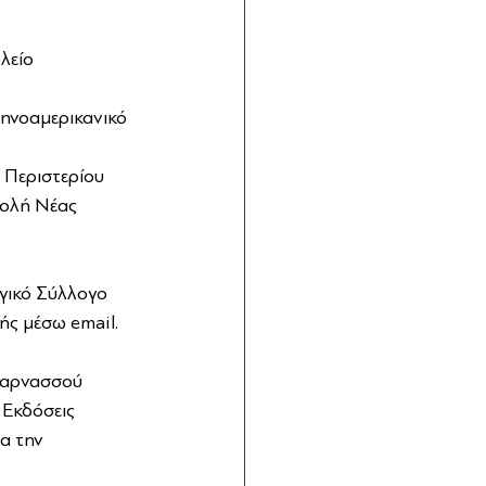
λείο 
ηνοαμερικανικό 
 Περιστερίου
ολή Νέας 
γικό Σύλλογο 
ής μέσω email.
Παρνασσού 
ς Εκδόσεις 
ια την 