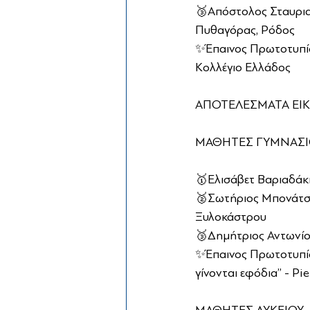
🥉Απόστολος Σταυριαν
Πυθαγόρας, Ρόδος
✨Έπαινος Πρωτοτυπίας
Κολλέγιο Ελλάδος
ΑΠΟΤΕΛΕΣΜΑΤΑ ΕΙΚ
ΜΑΘΗΤΕΣ ΓΥΜΝΑΣΙ
🥇Ελισάβετ Βαριαδάκη
🥈Σωτήριος Μπονάτσος
Ξυλοκάστρου
🥉Δημήτριος Αντωνίο
✨Έπαινος Πρωτοτυπία
γίνονται εφόδια’’ - P