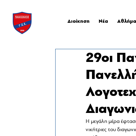
Διοίκηση
Νέα
Αθλήμ
29οι Πα
Πανελλή
Λογοτεχ
Διαγωνι
Η μεγάλη μέρα έφτασε!
νικήτριες του διαγων