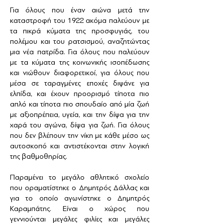
Για όλους που έναν αιώνα μετά την
καταστροφή του 1922 ακόμα παλεύουν με
τα πικρά κύματα της προσφυγιάς, του
πολέμου και του ρατσισμού, αναζητώντας
μια νέα πατρίδα. Για όλους που παλεύουν
με τα κύματα της κοινωνικής ισοπέδωσης
και νιώθουν διαφορετικοί, για όλους που
μέσα σε ταραγμένες εποχές διψάνε για
ελπίδα, και έχουν προορισμό τίποτα πιο
απλό και τίποτα πιο σπουδαίο από μία ζωή
με αξιοπρέπεια, υγεία, και την δίψα για την
χαρά του αγώνα, δίψα για ζωή. Για όλους
που δεν βλέπουν την νίκη με κάθε μέσο ως
αυτοσκοπό και αντιστέκονται στην λογική
της βαθμοθηρίας.
Παραμένει το μεγάλο αθλητικό σχολείο
που οραματίστηκε ο Δημητρός Δάλλας και
για το οποίο αγωνίστηκε ο Δημητρός
Καραμπάτης. Είναι ο χώρος που
γεννιούνται μεγάλες φιλίες και μεγάλες