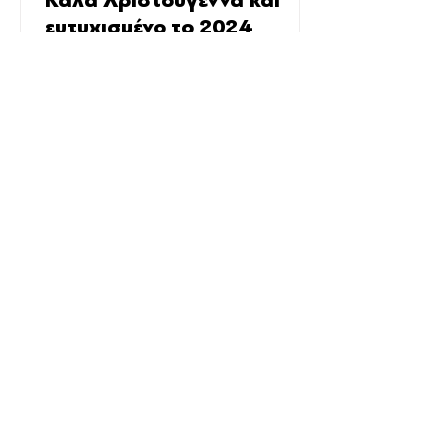
Καλά Χριστούγεννα και
ευτυχισμένο το 2024
Η οικογένεια του Πανιωνίου σας εύχεται
Καλά Χριστούγεννα και Ευτυχισμένο το
καινούργιο έτος!