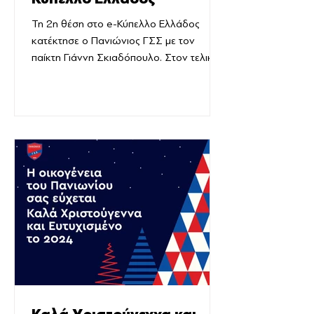
Τη 2η θέση στο e-Κύπελλο Ελλάδος
κατέκτησε ο Πανιώνιος ΓΣΣ με τον
παίκτη Γιάννη Σκιαδόπουλο. Στον τελικό
βρέθηκε απέναντυ στον παίκτη της ΑΕΚ,
με τα παιχνίδια να είναι 1-1, όμως η μικρή
διαφορά στοσκόρ έφερε τη δεύτερη
θέση. Συγχαρητήρια Γιάννη είμαστε πολύ
περίφανοι για εσένα!