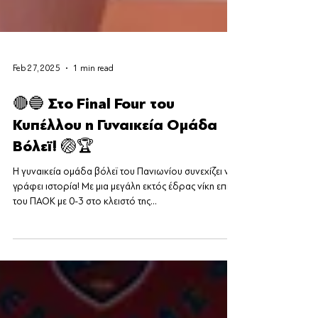
Feb 27, 2025
1 min read
🔴🔵 Στο Final Four του
Κυπέλλου η Γυναικεία Ομάδα
Βόλεϊ! 🏐🏆
Η γυναικεία ομάδα βόλεϊ του Πανιωνίου συνεχίζει να
γράφει ιστορία! Με μια μεγάλη εκτός έδρας νίκη επί
του ΠΑΟΚ με 0-3 στο κλειστό της...