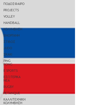
ΠΟΔΟΣΦΑΙΡΟ
PROJECTS
VOLLEY
HANDBALL
ΚΟΛΥΜΒΗΣΗ
ΕΝΟΡΓΑΝΗ
ΣΤΙΒΟΣ
JUDO
ΣΚΑΚΙ
PING
PONG
E SPORTS
ΕΣΩΤΕΡΙΚΑ
ΝΕΑ
RUGBY
PETANQUE
KΑΛΛΙΤΕΧΝΙΚΗ
ΚΟΛΥΜΒΗΣΗ