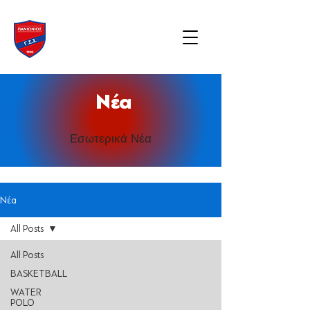
Νέα
Εσωτερικά Νέα
Νέα
All Posts
All Posts
BASKETBALL
WATER
POLO