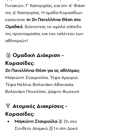
Γυναικών, Γ' Κατηγορίας, και την Α' Φάση 
της Δ' Κατηγορίας. Η ομάδα Κορασίδων 
κατέκτησε 
τη 2η Πανελλήνια Θέση στο 
Ομαδικό
, δείχνοντας το υψηλό επίπεδο 
της προετοιμασίας και του ταλέντου των 
αθλητριών!
🥈 Ομαδική Διάκριση - 
Κορασίδες:
2η Πανελλήνια Θέση για τις αθλήτριες: 
Μαγκώνη Σταυρούλα, Τέφα Αργυρώ, 
Τέφα Μελίνα, Βολανάκη Αθανασία, 
Βολανάκη Πηνελόπη, Δάφνη Φωτεινή 
🏅 Ατομικές Διακρίσεις - 
Κορασίδες:
Μαγκώνη Σταυρούλα:
🥈 2η στο 
Σύνθετο Ατομικό,🥇1η στη Δοκό 