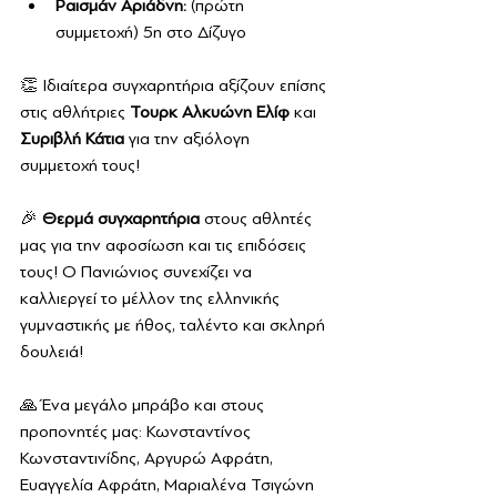
Ραισμάν Αριάδνη:
 (πρώτη 
συμμετοχή) 5η στο Δίζυγο
👏 Ιδιαίτερα συγχαρητήρια αξίζουν επίσης 
στις αθλήτριες 
Τουρκ Αλκυώνη Ελίφ
 και 
Συριβλή Κάτια
 για την αξιόλογη 
συμμετοχή τους!
🎉 
Θερμά συγχαρητήρια
 στους αθλητές 
μας για την αφοσίωση και τις επιδόσεις 
τους! Ο Πανιώνιος συνεχίζει να 
καλλιεργεί το μέλλον της ελληνικής 
γυμναστικής με ήθος, ταλέντο και σκληρή 
δουλειά!
🙏 Ένα μεγάλο μπράβο και στους 
προπονητές μας: Κωνσταντίνος 
Κωνσταντινίδης, Αργυρώ Αφράτη, 
Ευαγγελία Αφράτη, Μαριαλένα Τσιγώνη 