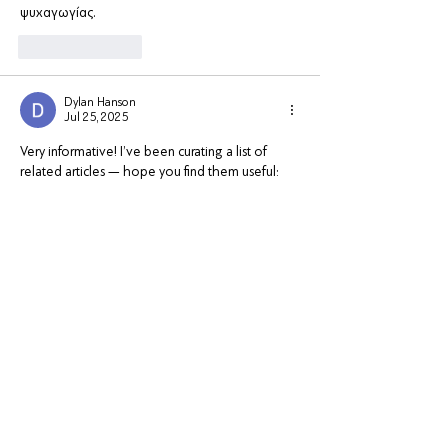
ψυχαγωγίας.
Like
Reply
Dylan Hanson
Jul 25, 2025
Very informative! I’ve been curating a list of 
related articles — hope you find them useful:
http://www.commune-hammamet.gov.tn/?
p=53044
http://www.centroinfissiromanord.it/2025/07/18
/kazino-strategiyalar-qlbni-nec-ld-etmk-olar/
http://testewp.agenciatwoweb.com.br/onlayn-
qumar-dunyasnda-uur-srr-nec-qalib-glmk-olar/
http://rtbsrypin.pl/index.php/qumar-oyunlarnda-
uurlu-strategiyalar-risklri-nec/