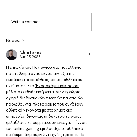
Write a comment...
Newest
Adam Haynes
Aug 05, 2025
Η επιτυχία του Πανιωνίου στο πανελλήνιο 
πρωτάθλημα αναδεικνύει την αξία της 
ομαδικής προσπάθειας και του αθλητικού 
πνεύματος. Στο 
 Ένας ακόμη παίκτης και 
μάλιστα διεθνής εισέρχεται στην εγχώρια 
αγορά διαδικτυακών τυχερών παιχνιδιών
. 
προωθούνται πλατφόρμες που συνδέουν 
αθλητικά γεγονότα με στοιχηματικές 
υπηρεσίες, δίνοντας τη δυνατότητα στους 
φιλάθλους να συμμετέχουν ενεργά. Η έννοια 
του online gaming εμπλουτίζει το αθλητικό 
στοίχημα, δημιουργώντας νέες προοπτικές 