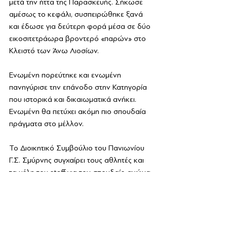
μετά την ήττα της Παρασκευής. Σήκωσε 
αμέσως το κεφάλι, συσπειρώθηκε ξανά 
και έδωσε για δεύτερη φορά μέσα σε δύο 
εικοσιτετράωρα βροντερό «παρών» στο 
Κλειστό των Άνω Λιοσίων.
Ενωμένη πορεύτηκε και ενωμένη 
πανηγύρισε την επάνοδο στην Κατηγορία 
που ιστορικά και δικαιωματικά ανήκει. 
Ενωμένη θα πετύχει ακόμη πιο σπουδαία 
πράγματα στο μέλλον.
Το Διοικητικό Συμβούλιο του Πανιωνίου 
Γ.Σ. Σμύρνης συγχαίρει τους αθλητές και 
τα μέλη του staff για τον σπουδαίο αγώνα 
που έδωσαν εν μέσω πολλών 
προβλημάτων και εξωαγωνιστικών 
εμποδίων, μα πάνω απ' όλα συγχαίρει 
τους δύο οραματιστές του τμήματος, τον 