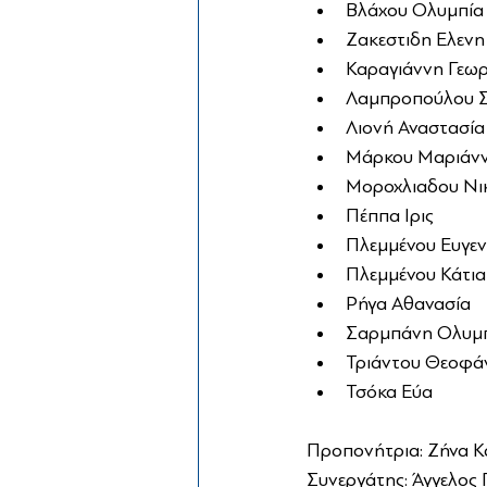
Βλάχου Ολυμπία
Ζακεστιδη Ελενη
Καραγιάννη Γεωρ
Λαμπροπούλου Σ
Λιονή Αναστασία
Μάρκου Μαριάνν
Μοροχλιαδου Νικ
Πέππα Ιρις 
Πλεμμένου Ευγεν
Πλεμμένου Κάτια
Ρήγα Αθανασία 
Σαρμπάνη Ολυμπ
Τριάντου Θεοφάν
Τσόκα Εύα 
Προπονήτρια: Ζήνα Κ
Συνεργάτης: Άγγελος 