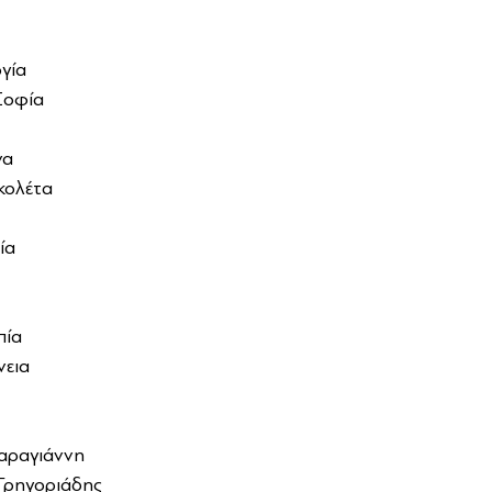
 
γία 
οφία 
 
α 
ολέτα 
ία 
 
ία 
εια 
αραγιάννη 
Γρηγοριάδης 