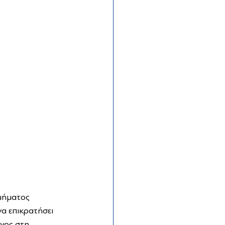
μήματος 
α επικρατήσει 
γος στη 