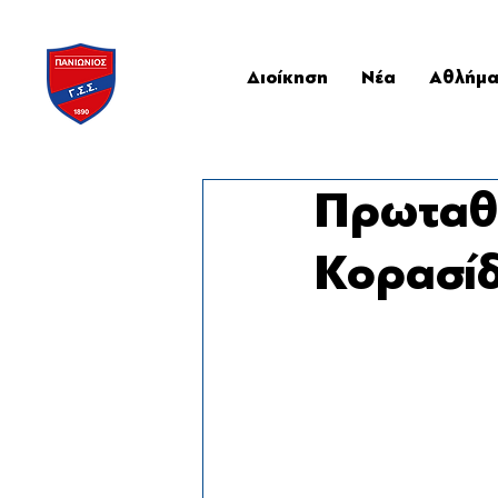
Διοίκηση
Νέα
Αθλήμ
Πρωταθλ
Κορασίδ