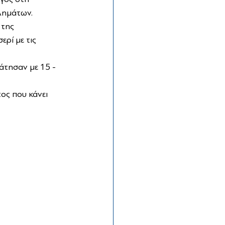
λημάτων. 
της 
ρί με τις 
άτησαν με 15 - 
ος που κάνει 