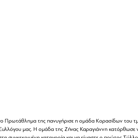
νο Πρωτάθλημα της πανυγήρισε η ομάδα Κορασίδων του τ
Συλλόγου μας. Η ομάδα της Ζήνας Καραγιάννη κατόρθωσε ν
 στη συγκεκριμένη κατηγορία και να είμαστε ο πρώτος Σύλλο