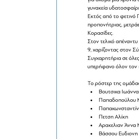
γυνακεία υδατοσφαίρ
Εκτός από το φετινό
προπονήτριας, μετράε
Κορασίδες.
Στον τελικό απέναντυ
9, χαρίζοντας στον Σ
Συγχαρητήρια σε όλες
υπερήφανο όλον τον κό
Το ρόστερ της ομάδας
Βουτσικα Ιωάννα
Παπαδοπούλου Μ
Παπακωνσταντίν
Πετση Αλίκη 
Αρακελιαν Άννα 
Βάσσου Ευδιονη 