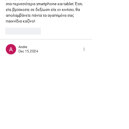
στα περισσότερα smartphone και tablet. Έτσι, 
είτε βρίσκεστε σε δεξίωση είτε εν κινήσει, θα 
απολαμβάνετε πάντα τα αγαπημένα σας 
παιχνίδια καζίνο!
Like
Reply
Andre
Dec 15, 2024
Για να απολαύσετε μια ασφαλή και 
συναρπαστική εμπειρία παιχνιδιού, το 
grcasinostop προσφέρει πλήρεις 
πληροφορίες για τα πιο αξιόπιστα 
online 
casino greece
. Με κριτικές για καζίνο που 
έχουν άδειες λειτουργίας, γρήγορες 
πληρωμές και πλούσιες προσφορές, ο 
ιστότοπος είναι ιδανικός για όσους θέλουν να 
συνδυάσουν ψυχαγωγία με ασφάλεια. 
Εξερευνήστε τη μεγάλη γκάμα παιχνιδιών και 
βρείτε τα μπόνους που ταιριάζουν στις 
προτιμήσεις σας.