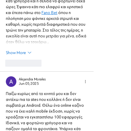
κάτι γρήγορα και η σελίδα να φορτώνει δέκα 
ώρες. Έψαχνα κάτι πιο ελαφρύ και χρηστικό 
και έπεσα πάνω στο 
Fano Bet
 όπου η 
πλοήγηση μου φάνηκε αρκετά στρωτή και 
καθαρή, χωρίς περιττά διαφημιστικά που σου 
τρώνε την μπαταρία. Στο τέλος της ημέρας, η 
ευκολία είναι αυτή που μετράει για μένα, ειδικά 
όταν θέλω να τσεκάρω…
Show More
Like
Reply
Alejandra Morales
Jun 05, 2025
Παίζω κυρίως από το κινητό μου και δεν 
αντέχω πια τα sites που κολλάνε ή δεν είναι 
συμβατά με Android. Θέλω ένα online καζίνο 
που να έχει καλή mobile έκδοση, χωρίς να 
χρειάζεται να εγκαταστήσω 100 εφαρμογές. 
Ιδανικά, να φορτώνει γρήγορα και να 
παίζουν ομαλά τα φρουτάκια. Υπάρχει κάτι 